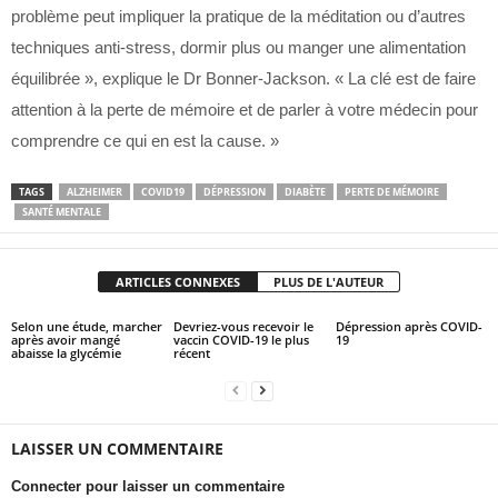
problème peut impliquer la pratique de la méditation ou d’autres
techniques anti-stress, dormir plus ou manger une alimentation
équilibrée », explique le Dr Bonner-Jackson. « La clé est de faire
attention à la perte de mémoire et de parler à votre médecin pour
comprendre ce qui en est la cause. »
TAGS
ALZHEIMER
COVID19
DÉPRESSION
DIABÈTE
PERTE DE MÉMOIRE
SANTÉ MENTALE
ARTICLES CONNEXES
PLUS DE L'AUTEUR
Selon une étude, marcher
Devriez-vous recevoir le
Dépression après COVID-
après avoir mangé
vaccin COVID-19 le plus
19
abaisse la glycémie
récent
LAISSER UN COMMENTAIRE
Connecter pour laisser un commentaire