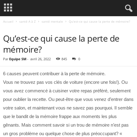
Accueil
santé A à Z
santé mentale
Qu’est-ce qui cause la perte de mémoire?
SANTÉ A À Z
SANTÉ MENTALE
Qu’est-ce qui cause la perte de
mémoire?
Par
Equipe SM
-
avril 26, 2022
845
0
6 causes peuvent contribuer à la perte de mémoire.
Vous ne trouvez pas vos clés de voiture (encore une fois!). Ou
vous avez commencé à cuisiner votre repas préféré, seulement
pour oublier la recette. Ou peut-être que vous venez d’entrer dans
votre salon, et maintenant vous ne savez pas pourquoi. Il semble
que le bandit de la mémoire frappe aux moments les plus
gênants. Mais comment savoir si un trou de mémoire n’est pas
un gros problème ou quelque chose de plus préoccupant? «