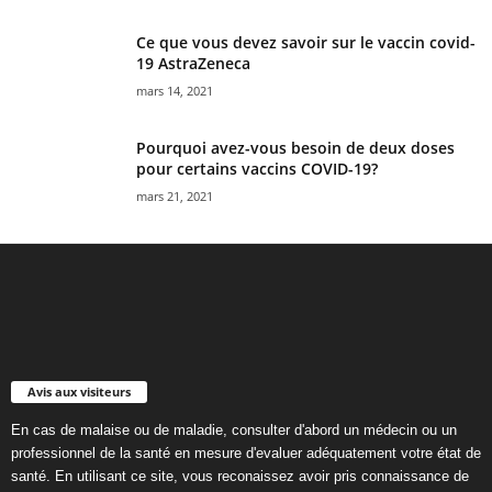
Ce que vous devez savoir sur le vaccin covid-
19 AstraZeneca
mars 14, 2021
Pourquoi avez-vous besoin de deux doses
pour certains vaccins COVID-19?
mars 21, 2021
Avis aux visiteurs
En cas de malaise ou de maladie, consulter d'abord un médecin ou un
professionnel de la santé en mesure d'evaluer adéquatement votre état de
santé. En utilisant ce site, vous reconaissez avoir pris connaissance de