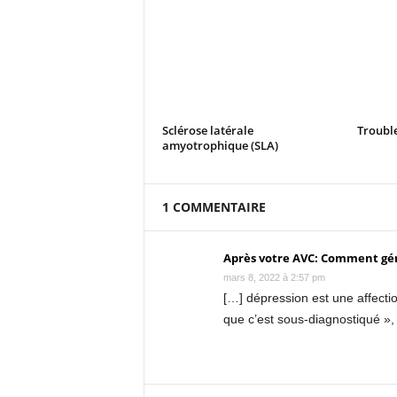
Sclérose latérale
Trouble
amyotrophique (SLA)
1 COMMENTAIRE
Après votre AVC: Comment gér
mars 8, 2022 à 2:57 pm
[…] dépression est une affecti
que c’est sous-diagnostiqué », 