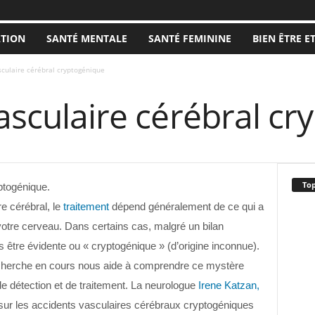
ATION
SANTÉ MENTALE
SANTÉ FEMININE
BIEN ÊTRE E
sculaire cérébral cryptogénique
vasculaire cérébral c
Top
ptogénique.
e cérébral, le
traitement
dépend généralement de ce qui a
otre cerveau. Dans certains cas, malgré un bilan
 être évidente ou « cryptogénique » (d’origine inconnue).
 recherche en cours nous aide à comprendre ce mystère
e détection et de traitement. La neurologue
Irene Katzan,
sur les accidents vasculaires cérébraux cryptogéniques