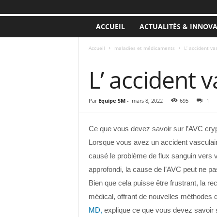
ACCUEIL
ACTUALITÉS & INNOV
Accueil
maladies et médicaments
L’ accident va
MALADIES ET MÉDICAMENTS
L’ accident 
Par
Equipe SM
-
mars 8, 2022
695
1
Ce que vous devez savoir sur l’AVC cry
Lorsque vous avez un accident vasculair
causé le problème de flux sanguin vers v
approfondi, la cause de l’AVC peut ne pas
Bien que cela puisse être frustrant, la
médical, offrant de nouvelles méthodes d
MD,
explique ce que vous devez savoir 