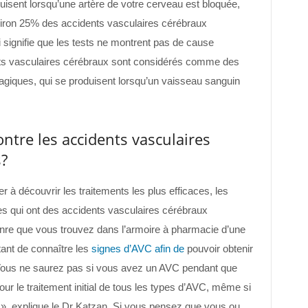
isent lorsqu’une artère de votre cerveau est bloquée,
viron 25% des accidents vasculaires cérébraux
signifie que les tests ne montrent pas de cause
ents vasculaires cérébraux sont considérés comme des
giques, qui se produisent lorsqu’un vaisseau sanguin
ntre les accidents vasculaires
?
r à découvrir les traitements les plus efficaces, les
es qui ont des accidents vasculaires cérébraux
enre que vous trouvez dans l’armoire à pharmacie d’une
ant de connaître les
signes d’AVC afin de
pouvoir obtenir
ous ne saurez pas si vous avez un AVC pendant que
ur le traitement initial de tous les types d’AVC, même si
 », explique le Dr Katzan. Si vous pensez que vous ou