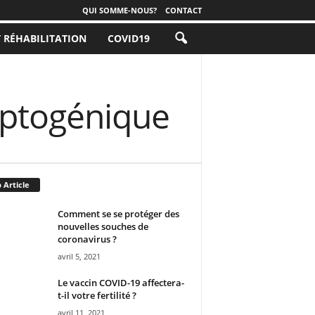
QUI SOMME-NOUS?
CONTACT
T RÉHABILITATION
COVID19
ryptogénique
 Article
Comment se se protéger des
nouvelles souches de
coronavirus ?
avril 5, 2021
Le vaccin COVID-19 affectera-
t-il votre fertilité ?
avril 11, 2021