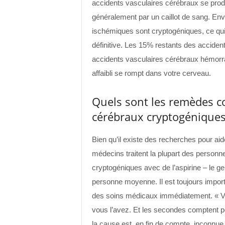
accidents vasculaires cérébraux se produ
généralement par un caillot de sang. En
ischémiques sont cryptogéniques, ce qui 
définitive. Les 15% restants des accid
accidents vasculaires cérébraux hémorra
affaibli se rompt dans votre cerveau.
Quels sont les remèdes co
cérébraux cryptogéniques
Bien qu’il existe des recherches pour aide
médecins traitent la plupart des personn
cryptogéniques avec de l’aspirine – le g
personne moyenne. Il est toujours import
des soins médicaux immédiatement. « V
vous l’avez. Et les secondes comptent po
la cause est, en fin de compte, inconnue