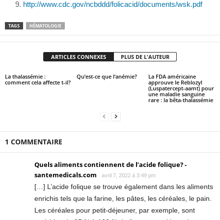
http://www.cdc.gov/ncbddd/folicacid/documents/wsk.pdf
TAGS
HÉMATOLOGIE
ARTICLES CONNEXES
PLUS DE L'AUTEUR
La thalassémie :
Qu’est-ce que l’anémie?
La FDA américaine
comment cela affecte t-il?
approuve le Reblozyl
(Luspatercept-aamt) pour
une maladie sanguine
rare : la bêta-thalassémie
1 COMMENTAIRE
Quels aliments contiennent de l’acide folique? -
santemedicals.com
avril 7, 2022 à 3:49 pm
[…] L’acide folique se trouve également dans les aliments
enrichis tels que la farine, les pâtes, les céréales, le pain.
Les céréales pour petit-déjeuner, par exemple, sont