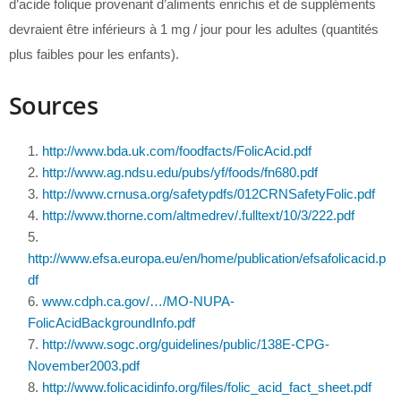
d’acide folique provenant d’aliments enrichis et de suppléments
devraient être inférieurs à 1 mg / jour pour les adultes (quantités
plus faibles pour les enfants).
Sources
http://www.bda.uk.com/foodfacts/FolicAcid.pdf
http://www.ag.ndsu.edu/pubs/yf/foods/fn680.pdf
http://www.crnusa.org/safetypdfs/012CRNSafetyFolic.pdf
http://www.thorne.com/altmedrev/.fulltext/10/3/222.pdf
http://www.efsa.europa.eu/en/home/publication/efsafolicacid.p
df
www.cdph.ca.gov/…/MO-NUPA-
FolicAcidBackgroundInfo.pdf
http://www.sogc.org/guidelines/public/138E-CPG-
November2003.pdf
http://www.folicacidinfo.org/files/folic_acid_fact_sheet.pdf