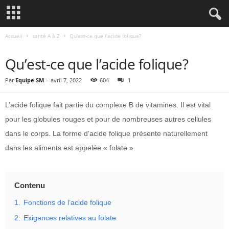
Accueil
santé A à Z
Qu’est-ce que l’acide folique?
SANTÉ A À Z
Qu’est-ce que l’acide folique?
Par
Equipe SM
-
avril 7, 2022
604
1
L’acide folique fait partie du complexe B de vitamines. Il est vital
pour les globules rouges et pour de nombreuses autres cellules
dans le corps. La forme d’acide folique présente naturellement
dans les aliments est appelée « folate ».
Contenu
1.
Fonctions de l’acide folique
2.
Exigences relatives au folate