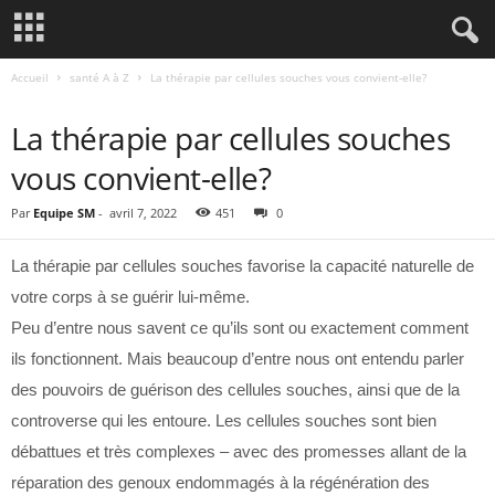
Accueil
santé A à Z
La thérapie par cellules souches vous convient-elle?
SANTÉ A À Z
La thérapie par cellules souches
vous convient-elle?
Par
Equipe SM
-
avril 7, 2022
451
0
La thérapie par cellules souches favorise la capacité naturelle de
votre corps à se guérir lui-même.
Peu d’entre nous savent ce qu’ils sont ou exactement comment
ils fonctionnent. Mais beaucoup d’entre nous ont entendu parler
des pouvoirs de guérison des cellules souches, ainsi que de la
controverse qui les entoure. Les cellules souches sont bien
débattues et très complexes – avec des promesses allant de la
réparation des genoux endommagés à la régénération des