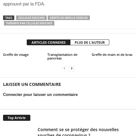
approuvé par la FDA.
TAGS
CELLULES SOUCHES
GREFFE DE MOELLE OSSEUSE
THÉRAPIE PAR CELLULES SOUCHES
ARTICLES CONNEXES
PLUS DE L'AUTEUR
Greffe de visage
Transplantation de
Greffe de main et de bras
pancréas
LAISSER UN COMMENTAIRE
Connecter pour laisser un commentaire
Top Article
Comment se se protéger des nouvelles
souches de coronavirus ?