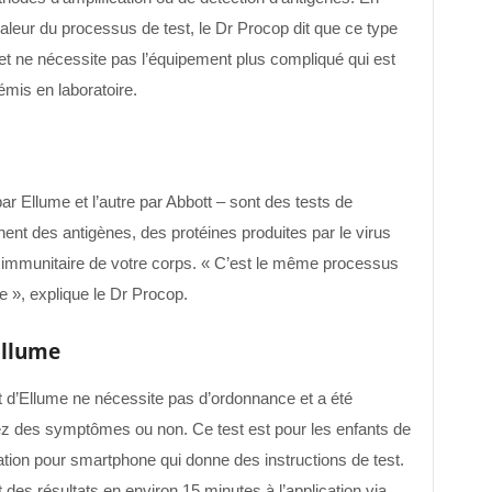
haleur du processus de test, le Dr Procop dit que ce type
 et ne nécessite pas l’équipement plus compliqué qui est
émis en laboratoire.
ar Ellume et l’autre par Abbott – sont des tests de
ent des antigènes, des protéines produites par le virus
immunitaire de votre corps. « C’est le même processus
ue », explique le Dr Procop.
Ellume
st d’Ellume ne nécessite pas d’ordonnance et a été
tiez des symptômes ou non. Ce test est pour les enfants de
ation pour smartphone qui donne des instructions de test.
it des résultats en environ 15 minutes à l’application via