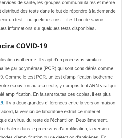
s services de santé, les groupes communautaires et même
t distribué des tests dans le but de répondre à la demande
nir un test – ou quelques-uns – il est bon de savoir
es informations sur quelques tests disponibles.
ucira COVID-19
ication isotherme. Il s’agit d’un processus similaire
 chaîne par polymérase (PCR) qui sont considérés comme
19. Comme le test PCR, un test d’amplification isotherme
votre écouvillon auto-collecté, y compris tout ARN viral qui
 amplification. En faisant toutes ces copies, il est plus
19
. Il y a deux grandes différences entre la version maison
d’abord, la version de laboratoire extrait ce matériel
que du virus, du reste de l’échantillon. Deuxièmement,
e la chaleur dans le processus d’amplification, la version
odes d’amplification ou de détection d’antigènes. En