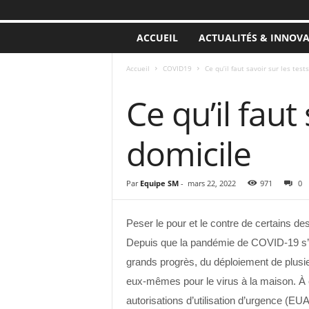
ACCUEIL
ACTUALITÉS & INNOV
Accueil
COVID19
Ce qu’il faut savoir sur les tes
COVID19
Ce qu’il faut
domicile
Par
Equipe SM
-
mars 22, 2022
971
0
Peser le pour et le contre de certains d
Depuis que la pandémie de COVID-19 s’es
grands progrès, du déploiement de plusieu
eux-mêmes pour le virus à la maison. À ce
autorisations d’utilisation d’urgence (EU