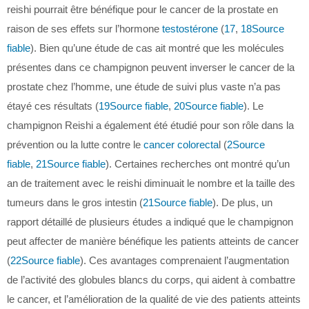
reishi pourrait être bénéfique pour le cancer de la prostate en
raison de ses effets sur l’hormone
testostérone
(
17
,
18
Source
fiable
). Bien qu’une étude de cas ait montré que les molécules
présentes dans ce champignon peuvent inverser le cancer de la
prostate chez l’homme, une étude de suivi plus vaste n’a pas
étayé ces résultats (
19
Source fiable
,
20
Source fiable
). Le
champignon Reishi a également été étudié pour son rôle dans la
prévention ou la lutte contre le
cancer colorecta
l (
2
Source
fiable
,
21
Source fiable
). Certaines recherches ont montré qu’un
an de traitement avec le reishi diminuait le nombre et la taille des
tumeurs dans le gros intestin (
21
Source fiable
). De plus, un
rapport détaillé de plusieurs études a indiqué que le champignon
peut affecter de manière bénéfique les patients atteints de cancer
(
22
Source fiable
). Ces avantages comprenaient l’augmentation
de l’activité des globules blancs du corps, qui aident à combattre
le cancer, et l’amélioration de la qualité de vie des patients atteints