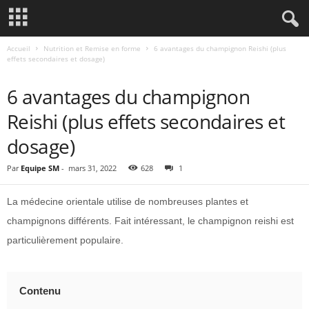
Accueil
Nutrition et Remise en forme
6 avantages du champignon Reishi (plus
effets secondaires et dosage)
NUTRITION ET REMISE EN FORME
6 avantages du champignon
Reishi (plus effets secondaires et
dosage)
Par
Equipe SM
-
mars 31, 2022
628
1
La médecine orientale utilise de nombreuses plantes et
champignons différents. Fait intéressant, le champignon reishi est
particulièrement populaire.
Contenu