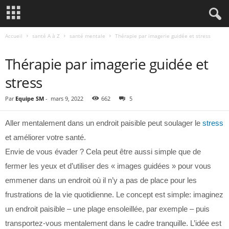
Accueil
santé A à Z
santé mentale
Thérapie par imagerie guidée et stress
SANTÉ A À Z
SANTÉ MENTALE
Thérapie par imagerie guidée et
stress
Par
Equipe SM
-
mars 9, 2022
662
5
Aller mentalement dans un endroit paisible peut soulager le
stress
et améliorer votre santé.
Envie de vous évader ? Cela peut être aussi simple que de
fermer les yeux et d’utiliser des « images guidées » pour vous
emmener dans un endroit où il n’y a pas de place pour les
frustrations de la vie quotidienne. Le concept est simple: imaginez
un endroit paisible – une plage ensoleillée, par exemple – puis
transportez-vous mentalement dans le cadre tranquille. L’idée est