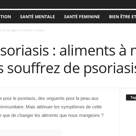
ATION
SANTÉ MENTALE
SANTÉ FEMININE
BIEN ÊTRE E
s à manger et à éviter si vous...
oriasis : aliments à
s souffrez de psoriasi
Top
 pour le psoriasis, des onguents pour la peau aux
 immunitaire. Mais atténuer les symptômes de cette
ple que de changer les aliments que nous mangeons ?