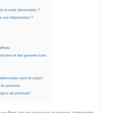
sis et votre alimentation ?
s une inflammation ?
affinés
aturées et des graisses trans
flammation dans le corps?
 de psoriasis
gime de psoriasis?
aux États-Unis qui vivent avec le psoriasis, l’alimentation