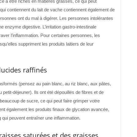
ce à être riches en matières grasses, ce qui peut
 qui contiennent du lait de vache contiennent également de
ersonnes ont du mal à digérer. Les personnes intolérantes
 enzyme digestive. L’irritation gastro-intestinale
aver l’inflammation. Pour certaines personnes, les
u’elles suppriment les produits laitiers de leur
ucides raffinés
nsformés (pensez au pain blanc, au riz blanc, aux pâtes,
petit-déjeuner). Ils ont été dépouillés de fibres et de
 beaucoup de sucre, ce qui peut faire grimper votre
nt également les produits finaux de glycation avancée,
 qui peuvent entraîner une inflammation.
aisses saturées et des graisses