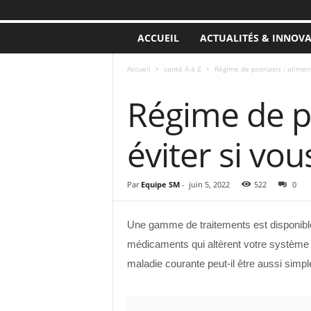
ACCUEIL
ACTUALITÉS & INNOV
Accueil
santé A à Z
Régime de psoriasis : aliment
SANTÉ A À Z
Régime de ps
éviter si vou
Par
Equipe SM
-
juin 5, 2022
522
0
Une gamme de traitements est disponible
médicaments qui altèrent votre système
maladie courante peut-il être aussi sim