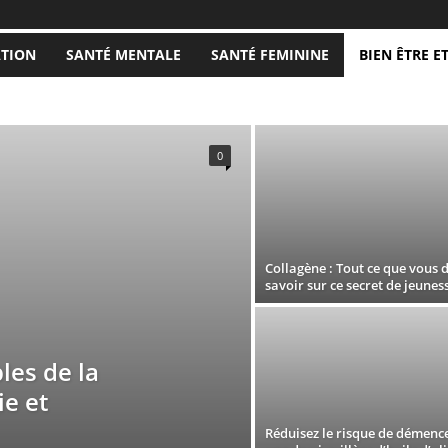
ATION
SANTÉ MENTALE
SANTÉ FEMININE
BIEN ÊTRE E
RÉHABILITATION
CARTE DU CORPS HUMAIN
COVID19
 REMISE EN FORME
SANTÉ A À Z
SANTÉ FEMININE
0
Collagène : Tout ce que vous 
savoir sur ce secret de jeunes
les de la
ie et
Réduisez le risque de démenc