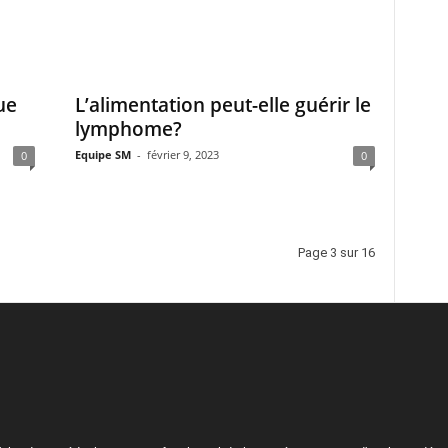
ue
L’alimentation peut-elle guérir le
lymphome?
Equipe SM
-
février 9, 2023
0
0
Page 3 sur 16