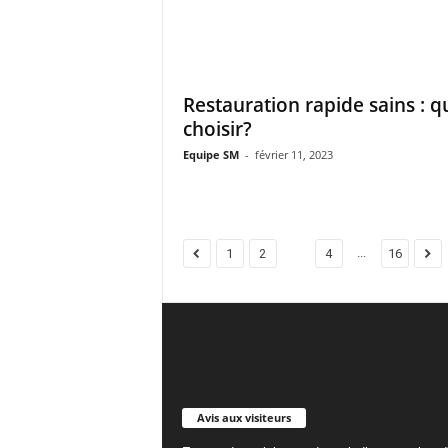
Restauration rapide sains : q
choisir?
Equipe SM
-
février 11, 2023
...
1
2
3
4
16
Avis aux visiteurs