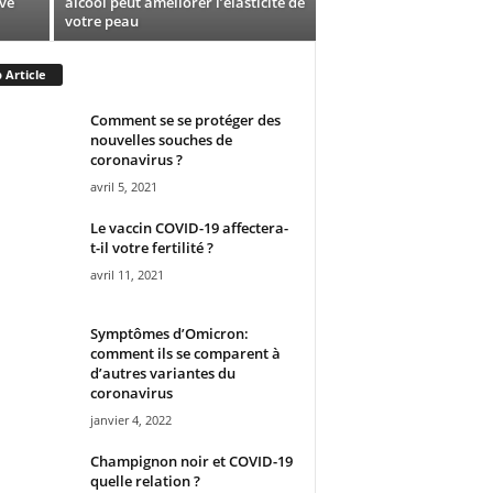
ive
alcool peut améliorer l’élasticité de
votre peau
 Article
Comment se se protéger des
nouvelles souches de
coronavirus ?
avril 5, 2021
Le vaccin COVID-19 affectera-
t-il votre fertilité ?
avril 11, 2021
Symptômes d’Omicron:
comment ils se comparent à
d’autres variantes du
coronavirus
janvier 4, 2022
Champignon noir et COVID-19
quelle relation ?