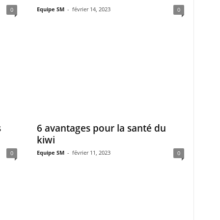
Equipe SM
-
février 14, 2023
0
0
s
6 avantages pour la santé du
kiwi
Equipe SM
-
février 11, 2023
0
0