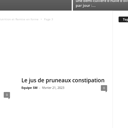
une demi-cuillère d’huile d’ol
par jour :...
Top
utrition et Remise en forme
Page 3
Le jus de pruneaux constipation
Equipe SM
-
février 21, 2023
0
0