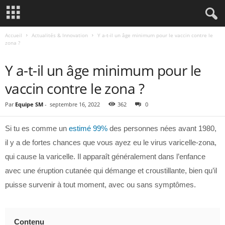
Accueil
Actualités & Innovation
Y a-t-il un âge minimum pour le vaccin contre le
zona ?
ACTUALITÉS & INNOVATION
Y a-t-il un âge minimum pour le
vaccin contre le zona ?
Par
Equipe SM
-
septembre 16, 2022
362
0
Si tu es comme un
estimé 99%
des personnes nées avant 1980,
il y a de fortes chances que vous ayez eu le virus varicelle-zona,
qui cause la varicelle. Il apparaît généralement dans l’enfance
avec une éruption cutanée qui démange et croustillante, bien qu’il
puisse survenir à tout moment, avec ou sans symptômes.
Contenu