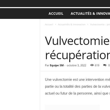
ACCUEIL
ACTUALITÉS & INNOV
Accueil
Actualités & Innovation
Vulvectomie : pr
ACTUALITÉS & INNOVATION
Vulvectomie 
récupératio
Par
Equipe SM
-
octobre 3, 2022
619
0
Une vulvectomie est une intervention méd
partie ou la totalité des parties de la vul
actuel ou futur de la personne, ainsi que 