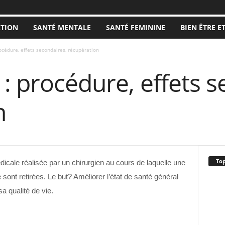
ATION
SANTÉ MENTALE
SANTÉ FEMININE
BIEN ÊTRE E
océdure, effets secondaires, récupération
: procédure, effets s
n
Top
icale réalisée par un chirurgien au cours de laquelle une
ve sont retirées. Le but? Améliorer l’état de santé général
sa qualité de vie.