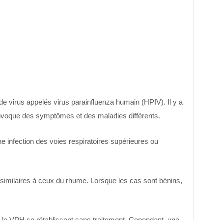
de virus appelés virus parainfluenza humain (HPIV). Il y a
ovoque des symptômes et des maladies différents.
 infection des voies respiratoires supérieures ou
milaires à ceux du rhume. Lorsque les cas sont bénins,
.
 le VPH se rétablissent sans traitement. Cependant, une