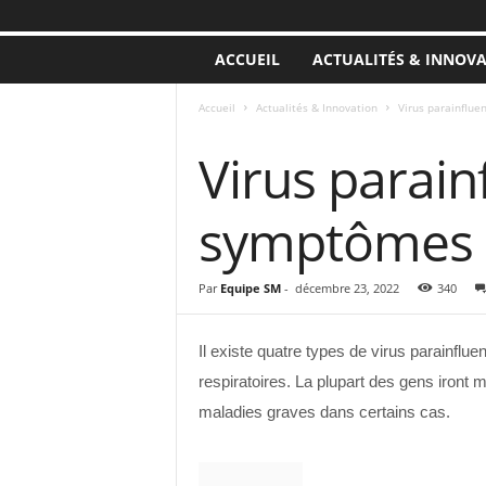
ACCUEIL
ACTUALITÉS & INNOV
Accueil
Actualités & Innovation
Virus parainflue
ACTUALITÉS & INNOVATION
Virus parain
symptômes e
Par
Equipe SM
-
décembre 23, 2022
340
Il existe quatre types de virus parainflu
respiratoires. La plupart des gens iront
maladies graves dans certains cas.