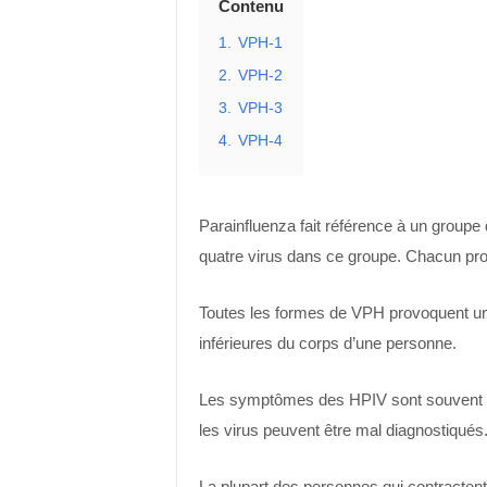
Contenu
1.
VPH-1
2.
VPH-2
3.
VPH-3
4.
VPH-4
Parainfluenza fait référence à un groupe 
quatre virus dans ce groupe. Chacun pr
Toutes les formes de VPH provoquent une
inférieures du corps d’une personne.
Les symptômes des HPIV sont souvent si
les virus peuvent être mal diagnostiqués
La plupart des personnes qui contractent