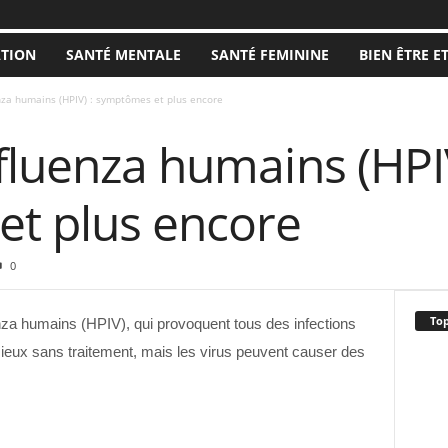
ATION
SANTÉ MENTALE
SANTÉ FEMININE
BIEN ÊTRE E
nza humains (HPIV) : symptômes et plus encore
fluenza humains (HPIV
t plus encore
0
Top
enza humains (HPIV), qui provoquent tous des infections
 mieux sans traitement, mais les virus peuvent causer des