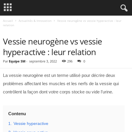
Accueil
Actualités & Innovation
Vessie neurogène vs vessie hyperactive : leur
relation
ACTUALITÉS & INNOVATION
Vessie neurogène vs vessie
hyperactive : leur relation
Par
Equipe SM
-
septembre 3, 2022
296
0
La vessie neurogène est un terme utilisé pour décrire deux
problèmes affectant les muscles et les nerfs de la vessie qui
contrôlent la façon dont votre corps stocke ou vide l’urine.
Contenu
1.
Vessie hyperactive