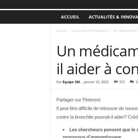
ACCUEIL
ACTUALITÉS & INNOV
Accueil
Actualités & Innovation
Un médicament co
ACTUALITÉS & INNOVATION
Un médicame
il aider à c
Par
Equipe SM
-
janvier 16, 2023
372
0
Partager sur Pinterest
Il peut être difficile de retrouver de n
contre la bronchite pourrait-il aider? Cré
Les chercheurs pensent que le s
processus d’apprentissage.