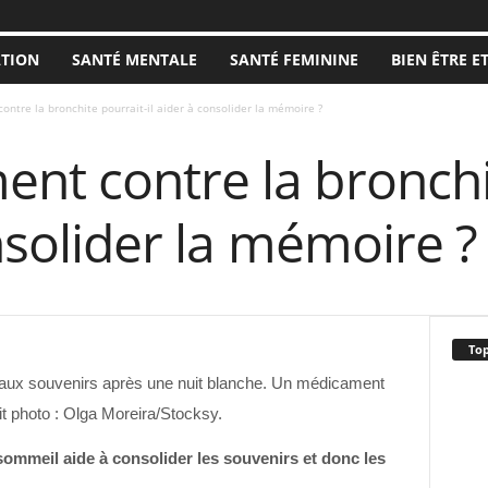
ATION
SANTÉ MENTALE
SANTÉ FEMININE
BIEN ÊTRE E
ntre la bronchite pourrait-il aider à consolider la mémoire ?
nt contre la bronchi
onsolider la mémoire ?
Top
ouveaux souvenirs après une nuit blanche. Un médicament
dit photo : Olga Moreira/Stocksy.
ommeil aide à consolider les souvenirs et donc les