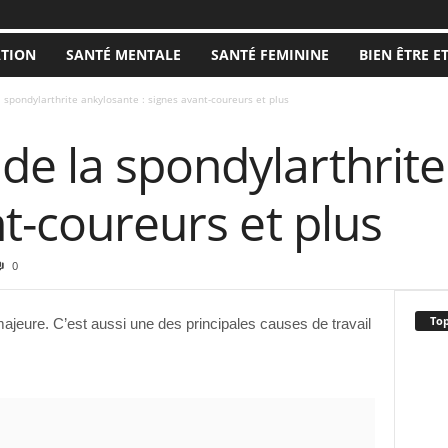
ATION
SANTÉ MENTALE
SANTÉ FEMININE
BIEN ÊTRE E
spondylarthrite ankylosante : signes avant-coureurs et plus
e la spondylarthrite
nt-coureurs et plus
0
Top
ajeure. C’est aussi une des principales causes de travail