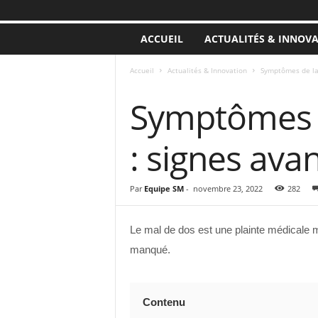
ACCUEIL
ACTUALITÉS & INNOV
Accueil
Actualités & Innovation
Symptômes de la 
ACTUALITÉS & INNOVATION
Symptômes d
: signes ava
Par
Equipe SM
-
novembre 23, 2022
282
Le mal de dos est une plainte médicale m
manqué.
Contenu