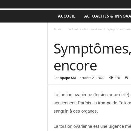
ACCUEIL
ACTUALITÉS & INNOV
Accueil
Actualités & Innovation
Symptômes, cause
ACTUALITÉS & INNOVATION
Symptômes, 
encore
Par
Equipe SM
-
octobre 21, 2022
426
La torsion ovarienne (torsion annexielle) 
soutiennent. Parfois, la trompe de Fallop
sanguin à ces organes.
La torsion ovarienne est une urgence médi