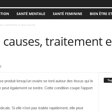
ATION
SANTÉ MENTALE
SANTÉ FEMININE
BIEN ÊTRE E
s, traitement et plus encore
causes, traitement e
0
Top
se produit lorsqu’un ovaire se tord autour des tissus qui le
e peut également se tordre. Cette condition coupe l’apport
cale. Si elle n’est pas traitée rapidement, elle peut