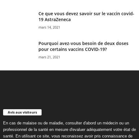
Ce que vous devez savoir sur le vaccin covid-
19 AstraZeneca
mars 14, 2021
Pourquoi avez-vous besoin de deux doses
pour certains vaccins COVID-19?
mars 21, 2021
Avis aux visiteurs
En cas de malaise ou de maladie, consulter d'abord un médecin ou un
professionnel de la santé en mesure d'evaluer adéquatement votre état de
santé. En utilisant ce site, vous reconaissez avoir pris connaissance de