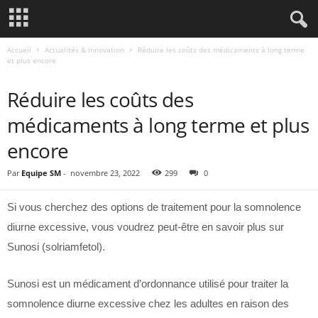
Accueil
Actualités & Innovation
Réduire les coûts des médicaments à long terme
et plus encore
ACTUALITÉS & INNOVATION
Réduire les coûts des
médicaments à long terme et plus
encore
Par
Equipe SM
-
novembre 23, 2022
299
0
Si vous cherchez des options de traitement pour la somnolence
diurne excessive, vous voudrez peut-être en savoir plus sur
Sunosi (solriamfetol).
Sunosi est un médicament d’ordonnance utilisé pour traiter la
somnolence diurne excessive chez les adultes en raison des