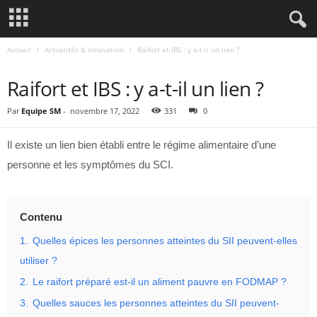
Accueil
Actualités & Innovation
Raifort et IBS : y a-t-il un lien ?
ACTUALITÉS & INNOVATION
Raifort et IBS : y a-t-il un lien ?
Par
Equipe SM
-
novembre 17, 2022
331
0
Il existe un lien bien établi entre le régime alimentaire d’une
personne et les symptômes du SCI.
Contenu
1.
Quelles épices les personnes atteintes du SII peuvent-elles
utiliser ?
2.
Le raifort préparé est-il un aliment pauvre en FODMAP ?
3.
Quelles sauces les personnes atteintes du SII peuvent-