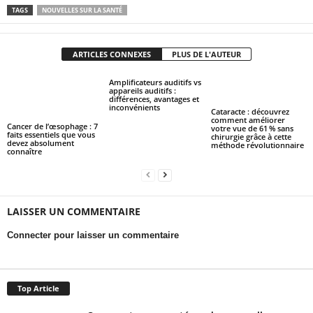
TAGS
NOUVELLES SUR LA SANTÉ
ARTICLES CONNEXES
PLUS DE L'AUTEUR
Amplificateurs auditifs vs
appareils auditifs :
différences, avantages et
inconvénients
Cataracte : découvrez
comment améliorer
Cancer de l’œsophage : 7
votre vue de 61 % sans
faits essentiels que vous
chirurgie grâce à cette
devez absolument
méthode révolutionnaire
connaître
LAISSER UN COMMENTAIRE
Connecter pour laisser un commentaire
Top Article