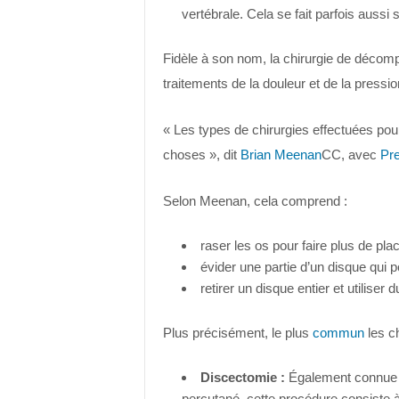
vertébrale. Cela se fait parfois aussi 
Fidèle à son nom, la chirurgie de décomp
traitements de la douleur et de la pressio
« Les types de chirurgies effectuées pour
choses », dit
Brian Meenan
CC, avec
Pr
Selon Meenan, cela comprend :
raser les os pour faire plus de pla
évider une partie d’un disque qui 
retirer un disque entier et utiliser
Plus précisément, le plus
commun
les c
Discectomie :
Également connue 
percutané, cette procédure consiste à