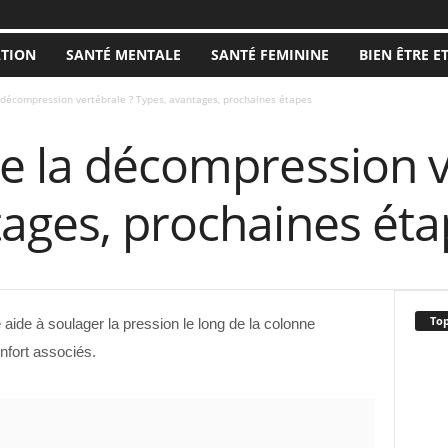
ATION
SANTÉ MENTALE
SANTÉ FEMININE
BIEN ÊTRE E
 décompression vertébrale ? Types, avantages, prochaines étapes
e la décompression v
tages, prochaines ét
Top
aide à soulager la pression le long de la colonne
onfort associés.