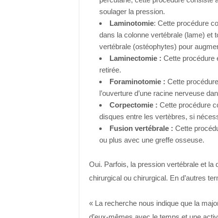
soulager la pression.
Laminotomie
: Cette procédure con
dans la colonne vertébrale (lame) et 
vertébrale (ostéophytes) pour augment
Laminectomie :
Cette procédure e
retirée.
Foraminotomie :
Cette procédure 
l’ouverture d’une racine nerveuse dan
Corpectomie :
Cette procédure con
disques entre les vertèbres, si nécess
Fusion vertébrale :
Cette procédu
ou plus avec une greffe osseuse.
Oui. Parfois, la pression vertébrale et l
chirurgical ou chirurgical. En d’autres te
« La recherche nous indique que la majo
d’eux-mêmes avec le temps et une activi