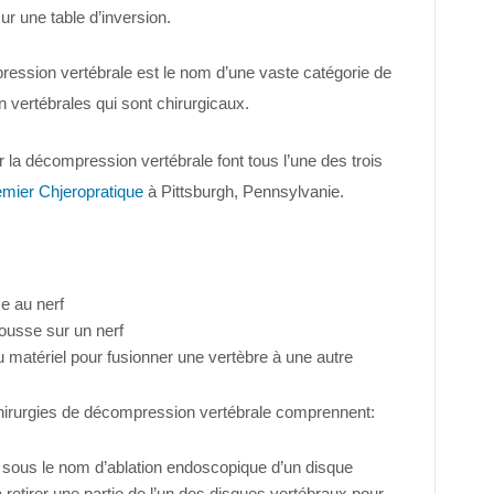
sur une table d’inversion.
ression vertébrale est le nom d’une vaste catégorie de
n vertébrales qui sont chirurgicaux.
 la décompression vertébrale font tous l’une des trois
emier Ch
je
ropratique
à Pittsburgh, Pennsylvanie.
ce au nerf
pousse sur un nerf
 du matériel pour fusionner une vertèbre à une autre
hirurgies de décompression vertébrale comprennent:
sous le nom d’ablation endoscopique d’un disque
 retirer une partie de l’un des disques vertébraux pour