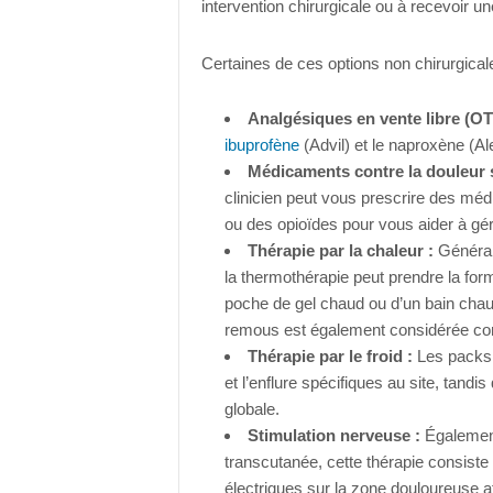
intervention chirurgicale ou à recevoir u
Certaines de ces options non chirurgical
Analgésiques en vente libre (OT
ibuprofène
(Advil) et le naproxène (Al
Médicaments contre la douleur 
clinicien peut vous prescrire des mé
ou des opioïdes pour vous aider à gé
Thérapie par la chaleur :
Générale
la thermothérapie peut prendre la fo
poche de gel chaud ou d’un bain chaud
remous est également considérée com
Thérapie par le froid :
Les packs 
et l’enflure spécifiques au site, tandi
globale.
Stimulation nerveuse :
Également
transcutanée, cette thérapie consiste
électriques sur la zone douloureuse 