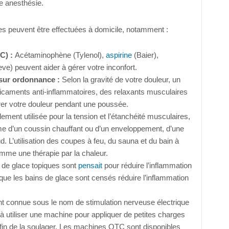
ne anesthésie.
es peuvent être effectuées à domicile, notamment :
C) :
Acétaminophène (Tylenol),
aspirine
(Baier),
eve) peuvent aider à gérer votre inconfort.
sur ordonnance :
Selon la gravité de votre douleur, un
dicaments anti-inflammatoires, des relaxants musculaires
rer votre douleur pendant une poussée.
ment utilisée pour la tension et l’étanchéité musculaires,
rme d’un coussin chauffant ou d’un enveloppement, d’une
. L’utilisation des coupes à feu, du sauna et du bain à
me une thérapie par la chaleur.
de glace topiques sont
pensait
pour réduire l’inflammation
s que les bains de glace sont censés réduire l’inflammation
 connue sous le nom de stimulation nerveuse électrique
 à utiliser une machine pour appliquer de petites charges
afin de la soulager. Les machines OTC sont disponibles