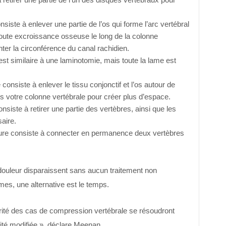
siste à enlever une partie de l’os qui forme l’arc vertébral
toute excroissance osseuse le long de la colonne
er la circonférence du canal rachidien.
st similaire à une laminotomie, mais toute la lame est
consiste à enlever le tissu conjonctif et l’os autour de
s votre colonne vertébrale pour créer plus d’espace.
siste à retirer une partie des vertèbres, ainsi que les
aire.
re consiste à connecter en permanence deux vertèbres
a douleur disparaissent sans aucun traitement non
rmes, une alternative est le temps.
rité des cas de compression vertébrale se résoudront
té modifiée », déclare Meenan.