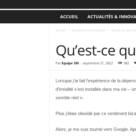
ACCUEIL
ACTUALITÉS & INNOV
Accueil
Actualités & Innovation
Qu’est-ce que c’
ACTUALITÉS & INNOVATION
Qu’est-ce q
Par
Equipe SM
-
septembre 21, 2022
382
Lorsque j’ai fait l’expérience de la déper
d’irréalité s’est installée dans ma vie – 
semble réel ».
Plus j’étais obsédé par ce sentiment bizar
Alors, je me suis tourné vers Google. Ap