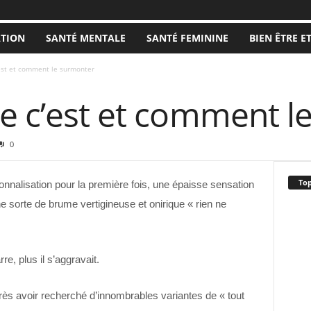
ATION
SANTÉ MENTALE
SANTÉ FEMININE
BIEN ÊTRE E
est et comment le surmonter
ue c’est et comment l
0
Top
sonnalisation pour la première fois, une épaisse sensation
une sorte de brume vertigineuse et onirique « rien ne
re, plus il s’aggravait.
rès avoir recherché d’innombrables variantes de « tout