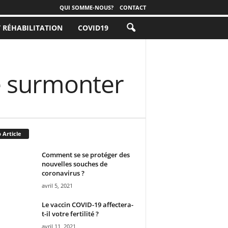
QUI SOMME-NOUS?
CONTACT
T RÉHABILITATION
COVID19
e surmonter
 Article
Comment se se protéger des
nouvelles souches de
coronavirus ?
avril 5, 2021
Le vaccin COVID-19 affectera-
t-il votre fertilité ?
avril 11, 2021