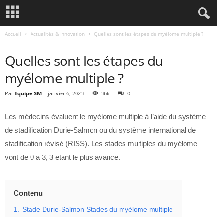
Accueil
Actualités & Innovation
Quelles sont les étapes du myélome multiple ?
ACTUALITÉS & INNOVATION
Quelles sont les étapes du
myélome multiple ?
Par
Equipe SM
-
janvier 6, 2023
366
0
Les médecins évaluent le myélome multiple à l’aide du système
de stadification Durie-Salmon ou du système international de
stadification révisé (RISS). Les stades multiples du myélome
vont de 0 à 3, 3 étant le plus avancé.
Contenu
1.
Stade Durie-Salmon Stades du myélome multiple