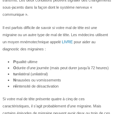
transmis. Les deux conditions peuvent signaler des changements
sous-jacents dans la façon dont le système nerveux «
communique ».
Il est parfois difficile de savoir si votre mal de tête est une
migraine ou un autre type de mal de tête. Les médecins utilisent
un moyen mnémotechnique appelé
LIVRE
pour aider au
diagnostic des migraines :
P
qualité ultime
O
durée d’une journée (mais peut durer jusqu’à 72 heures)
tu
nilatéral (unilatéral)
N
nausées ou vomissements
ré
intensité de désactivation
Si votre mal de tête présente quatre à cinq de ces
caractéristiques, il s’agit probablement d’une migraine. Mais
certains épisodes de migraine peuvent avoir deux ou trois de ces