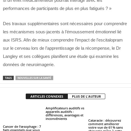
si un effet médicamenteux pourrait interagir avec les
performances de participants de plus en plus fatigués ? »
Des travaux supplémentaires sont nécessaires pour comprendre
les mécanismes sous-jacents à l’émoussement émotionnel lié
aux ISRS. Afin de mieux comprendre l’impact de l’escitalopram
sur le cerveau lors de l’apprentissage de la récompense, le Dr
Langley et ses collègues planifient une étude qui examine les
données de neuroimagerie.
TAGS
NOUVELLES SUR LA SANTÉ
ARTICLES CONNEXES
PLUS DE L'AUTEUR
Amplificateurs auditifs vs
appareils auditifs :
différences, avantages et
inconvénients
Cataracte : découvrez
comment améliorer
Cancer de l’œsophage : 7
votre vue de 61 % sans
faits essentiels que vous
chirurgie grâce à cette