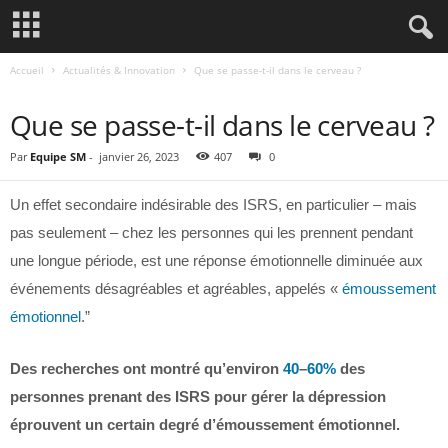
Accueil
Actualités & Innovation
Que se passe-t-il dans le cerveau ?
ACTUALITÉS & INNOVATION
Que se passe-t-il dans le cerveau ?
Par
Equipe SM
-
janvier 26, 2023
407
0
Un effet secondaire indésirable des ISRS, en particulier – mais
pas seulement – chez les personnes qui les prennent pendant
une longue période, est une réponse émotionnelle diminuée aux
événements désagréables et agréables, appelés «
émoussement
émotionnel
.”
Des recherches ont montré qu’environ
40
–
60%
des
personnes prenant des ISRS pour gérer la dépression
éprouvent un certain degré d’émoussement émotionnel.