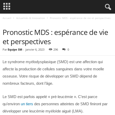
Accueil
Actualités & Innovation
Pronostic MDS : espérance de vie et perspectives
ACTUALITÉS & INNOVATION
Pronostic MDS : espérance de vie
et perspectives
Par
Equipe SM
-
janvier 6, 2023
296
0
Le syndrome myélodysplasique (SMD) est une affection qui
affecte la production de cellules sanguines dans votre moelle
osseuse. Votre risque de développer un SMD dépend de
nombreux facteurs, dont l’âge.
Le SMD est parfois appelé « pré-leucémie ». C’est parce
qu’environ
un tiers
des personnes atteintes de SMD finiront par
développer une leucémie myéloïde aiguë (LMA).