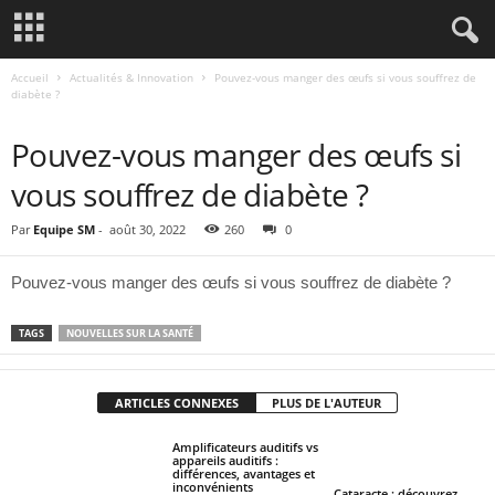
Accueil
Actualités & Innovation
Pouvez-vous manger des œufs si vous souffrez de
diabète ?
ACTUALITÉS & INNOVATION
Pouvez-vous manger des œufs si
vous souffrez de diabète ?
Par
Equipe SM
-
août 30, 2022
260
0
Pouvez-vous manger des œufs si vous souffrez de diabète ?
TAGS
NOUVELLES SUR LA SANTÉ
ARTICLES CONNEXES
PLUS DE L'AUTEUR
Amplificateurs auditifs vs
appareils auditifs :
différences, avantages et
inconvénients
Cataracte : découvrez