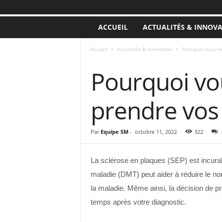
ACCUEIL
ACTUALITÉS & INNOV
Accueil
Actualités & Innovation
Pourquoi vous n
ACTUALITÉS & INNOVATION
Pourquoi vou
prendre vo
Par
Equipe SM
-
octobre 11, 2022
322
La sclérose en plaques (SEP) est incurab
maladie (DMT) peut aider à réduire le no
la maladie. Même ainsi, la décision de p
temps après votre diagnostic.