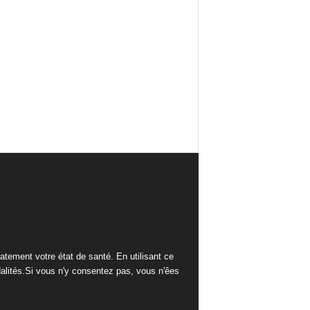
tement votre état de santé. En utilisant ce
alités.Si vous n'y consentez pas, vous n'êes