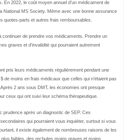
 En 2022, le coût moyen annuel d’un médicament de
 la National MS Society. Même avec une bonne assurance
es quotes-parts et autres frais remboursables.
r à continuer de prendre vos médicaments. Prendre un
s graves et d’invalidité qui pourraient autrement
 ont pris leurs médicaments régulièrement pendant une
$ de moins en frais médicaux que celles qui n’étaient pas
T. Après 2 ans sous DMT, les économies ont presque
our ceux qui ont suivi leur schéma thérapeutique.
ec prudence après un diagnostic de SEP. Ces
condaires qui pourraient vous inquiéter, surtout si vous
rtant, il existe également de nombreuses raisons de les
plus faibles, des rechutes moins graves et moins