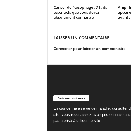
Cancer de l’œsophage : 7 faits
Amplifi
essentiels que vous devez
apparei
absolument connaître
avantag
LAISSER UN COMMENTAIRE
Connecter pour laisser un commentaire
Avis aux visiteurs
En cas de malaise ou de maladie, consulter d'
site, vous reconaissez avoir pris connaissan
pas atorisé à utiliser ce site.