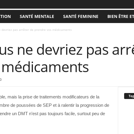
ATION
SANTÉ MENTALE
SANTÉ FEMININE
BIEN ÊTRE E
e devriez pas arrêter de prendre vos médicaments
s ne devriez pas arr
s médicaments
0
Top
le, mais la prise de traitements modificateurs de la
mbre de poussées de SEP et à ralentir la progression de
rendre un DMT n’est pas toujours facile, surtout peu de