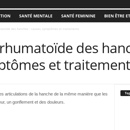
ATION
SANTÉ MENTALE
SANTÉ FEMININE
BIEN ÊTRE E
matoïde des hanches : causes, symptômes et traitements
 rhumatoïde des hanc
ptômes et traitement
Top
 les articulations de la hanche de la même manière que les
eur, un gonflement et des douleurs.