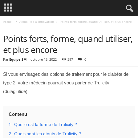
Accueil
Actualités & Innovation
Points forts, forme, quand utiliser, et plus encore
ACTUALITÉS & INNOVATION
Points forts, forme, quand utiliser,
et plus encore
Par
Equipe SM
-
octobre 13, 2022
397
0
Si vous envisagez des options de traitement pour le diabète de
type 2, votre médecin pourrait vous parler de Trulicity
(dulaglutide).
Contenu
1.
Quelle est la forme de Trulicity ?
2.
Quels sont les atouts de Trulicity ?