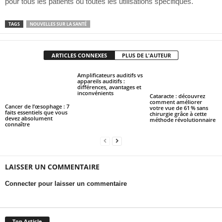
pour tous les patients ou toutes les utilisations spécifiques.
TAGS
NOUVELLES SUR LA SANTÉ
ARTICLES CONNEXES
PLUS DE L'AUTEUR
Amplificateurs auditifs vs
appareils auditifs :
différences, avantages et
inconvénients
Cataracte : découvrez
comment améliorer
Cancer de l’œsophage : 7
votre vue de 61 % sans
faits essentiels que vous
chirurgie grâce à cette
devez absolument
méthode révolutionnaire
connaître
LAISSER UN COMMENTAIRE
Connecter pour laisser un commentaire
Top Article