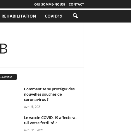
QUI SOMME-NOUS?
CONTACT
T RÉHABILITATION
COVID19
 B
 Article
Comment se se protéger des
nouvelles souches de
coronavirus ?
avril 5, 2021
Le vaccin COVID-19 affectera-
t-il votre fertilité ?
avril 11, 2021