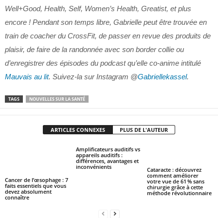
Well+Good, Health, Self, Women’s Health, Greatist, et plus
encore ! Pendant son temps libre, Gabrielle peut être trouvée en
train de coacher du CrossFit, de passer en revue des produits de
plaisir, de faire de la randonnée avec son border collie ou
d’enregistrer des épisodes du podcast qu’elle co-anime intitulé
Mauvais au lit
. Suivez-la sur Instagram @
Gabriellekassel
.
TAGS
NOUVELLES SUR LA SANTÉ
ARTICLES CONNEXES
PLUS DE L'AUTEUR
Amplificateurs auditifs vs
appareils auditifs :
différences, avantages et
inconvénients
Cataracte : découvrez
comment améliorer
Cancer de l’œsophage : 7
votre vue de 61 % sans
faits essentiels que vous
chirurgie grâce à cette
devez absolument
méthode révolutionnaire
connaître