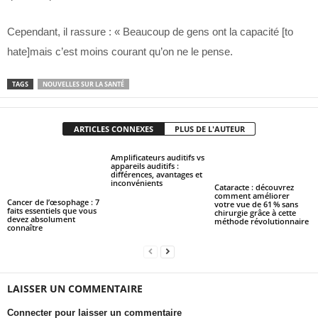
Cependant, il rassure : « Beaucoup de gens ont la capacité [to
hate]mais c’est moins courant qu’on ne le pense.
TAGS
NOUVELLES SUR LA SANTÉ
ARTICLES CONNEXES
PLUS DE L'AUTEUR
Amplificateurs auditifs vs
appareils auditifs :
différences, avantages et
inconvénients
Cataracte : découvrez
comment améliorer
Cancer de l’œsophage : 7
votre vue de 61 % sans
faits essentiels que vous
chirurgie grâce à cette
devez absolument
méthode révolutionnaire
connaître
LAISSER UN COMMENTAIRE
Connecter pour laisser un commentaire