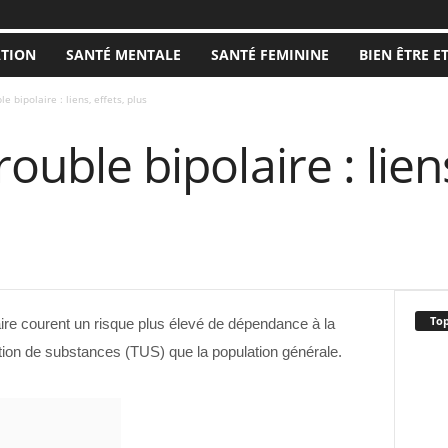
ATION
SANTÉ MENTALE
SANTÉ FEMININE
BIEN ÊTRE E
e bipolaire : liens, effets, plus
rouble bipolaire : liens
Top
aire courent un risque plus élevé de dépendance à la
lisation de substances (TUS) que la population générale.