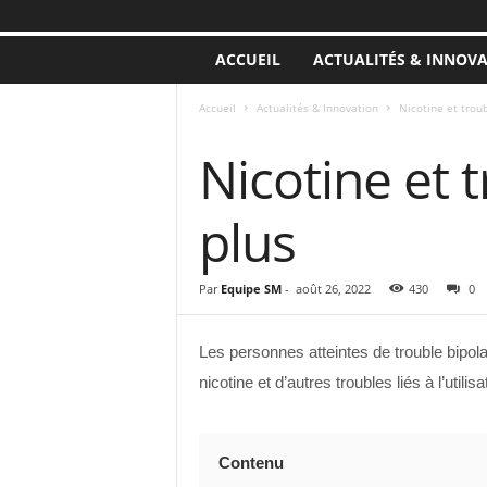
ACCUEIL
ACTUALITÉS & INNOV
Accueil
Actualités & Innovation
Nicotine et troubl
ACTUALITÉS & INNOVATION
Nicotine et t
plus
Par
Equipe SM
-
août 26, 2022
430
0
Les personnes atteintes de trouble bipol
nicotine et d’autres troubles liés à l’uti
Contenu