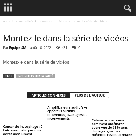
Accueil
Actualités & Innovation
Montez-le dans la série de vidéos
ACTUALITÉS & INNOVATION
Montez-le dans la série de vidéos
Par
Equipe SM
-
août 10, 2022
434
0
Montez-le dans la série de vidéos
TAGS
NOUVELLES SUR LA SANTÉ
ARTICLES CONNEXES
PLUS DE L'AUTEUR
Amplificateurs auditifs vs
appareils auditifs :
différences, avantages et
inconvénients
Cataracte : découvrez
comment améliorer
Cancer de l’œsophage : 7
votre vue de 61 % sans
faits essentiels que vous
chirurgie grâce à cette
devez absolument
méthode révolutionnaire