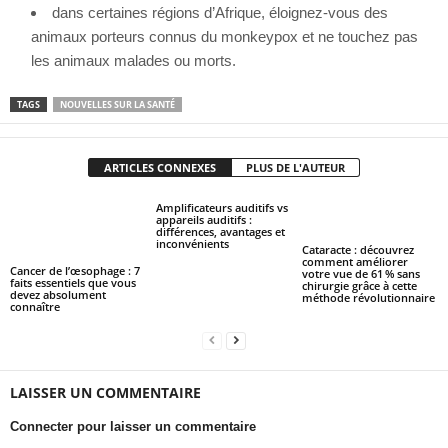
dans certaines régions d’Afrique, éloignez-vous des
animaux porteurs connus du monkeypox et ne touchez pas
les animaux malades ou morts.
TAGS
NOUVELLES SUR LA SANTÉ
ARTICLES CONNEXES
PLUS DE L'AUTEUR
Amplificateurs auditifs vs
appareils auditifs :
différences, avantages et
inconvénients
Cataracte : découvrez
comment améliorer
Cancer de l’œsophage : 7
votre vue de 61 % sans
faits essentiels que vous
chirurgie grâce à cette
devez absolument
méthode révolutionnaire
connaître
LAISSER UN COMMENTAIRE
Connecter pour laisser un commentaire