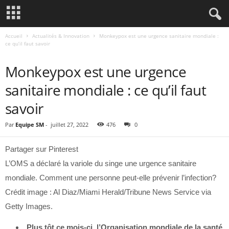
Accueil
Actualités & Innovation
Monkeypox est une urgence sanitaire mondiale :
ce qu’il faut savoir
ACTUALITÉS & INNOVATION
Monkeypox est une urgence
sanitaire mondiale : ce qu’il faut
savoir
Par
Equipe SM
-
juillet 27, 2022
476
0
Partager sur Pinterest
L’OMS a déclaré la variole du singe une urgence sanitaire
mondiale. Comment une personne peut-elle prévenir l’infection?
Crédit image : Al Diaz/Miami Herald/Tribune News Service via
Getty Images.
Plus tôt ce mois-ci, l’Organisation mondiale de la santé