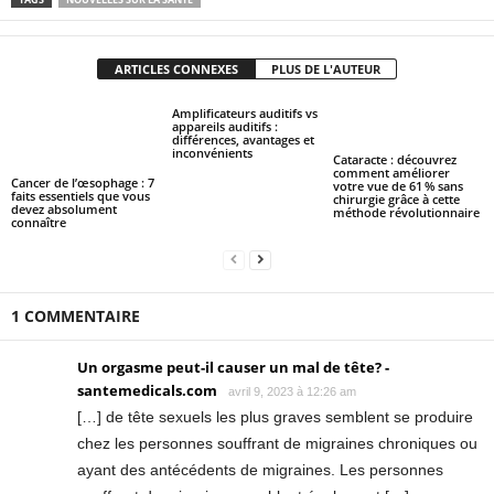
ARTICLES CONNEXES
PLUS DE L'AUTEUR
Amplificateurs auditifs vs
appareils auditifs :
différences, avantages et
inconvénients
Cataracte : découvrez
comment améliorer
Cancer de l’œsophage : 7
votre vue de 61 % sans
faits essentiels que vous
chirurgie grâce à cette
devez absolument
méthode révolutionnaire
connaître
1 COMMENTAIRE
Un orgasme peut-il causer un mal de tête? -
santemedicals.com
avril 9, 2023 à 12:26 am
[…] de tête sexuels les plus graves semblent se produire
chez les personnes souffrant de migraines chroniques ou
ayant des antécédents de migraines. Les personnes