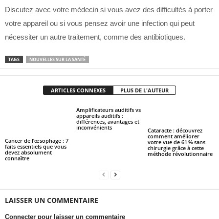
Discutez avec votre médecin si vous avez des difficultés à porter
votre appareil ou si vous pensez avoir une infection qui peut
nécessiter un autre traitement, comme des antibiotiques.
TAGS
NOUVELLES SUR LA SANTÉ
ARTICLES CONNEXES
PLUS DE L'AUTEUR
Amplificateurs auditifs vs
appareils auditifs :
différences, avantages et
inconvénients
Cataracte : découvrez
comment améliorer
Cancer de l’œsophage : 7
votre vue de 61 % sans
faits essentiels que vous
chirurgie grâce à cette
devez absolument
méthode révolutionnaire
connaître
LAISSER UN COMMENTAIRE
Connecter pour laisser un commentaire