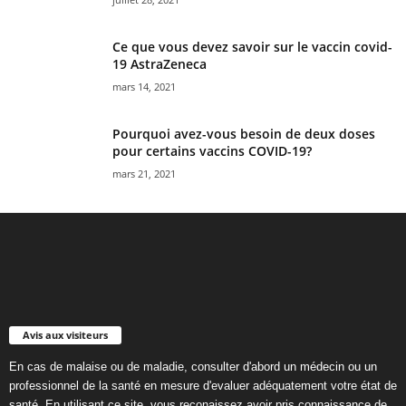
Ce que vous devez savoir sur le vaccin covid-
19 AstraZeneca
mars 14, 2021
Pourquoi avez-vous besoin de deux doses
pour certains vaccins COVID-19?
mars 21, 2021
Avis aux visiteurs
En cas de malaise ou de maladie, consulter d'abord un médecin ou un
professionnel de la santé en mesure d'evaluer adéquatement votre état de
santé. En utilisant ce site, vous reconaissez avoir pris connaissance de