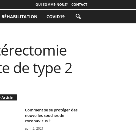
QUI SOMME-NOUS?
CONTACT
T RÉHABILITATION
COVID19
térectomie
te de type 2
 Article
Comment se se protéger des
nouvelles souches de
coronavirus ?
avril 5, 2021