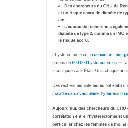
Des chercheurs du CHU de Renne
et un risque accru de diabète de ty
ans.
L’équipe de recherche a égaleme
diabète de type 2, comme un IMC él
le risque accru.
L’hystérectomie est la
deuxième chirurgie
propos de
600 000 hystérectomies
— l’ab
– sont joués aux États-Unis chaque ann
Des recherches antérieures ont établi un
maladie cardiovasculaire
,
hypertension i
Aujourd’hui, des chercheurs du CHU 
corrélation entre l’hystérectomie et u
particulier chez les femmes de moins 