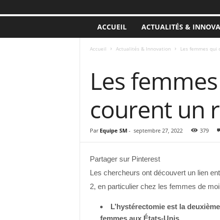
ACCUEIL
ACTUALITÉS & INNOV
Accueil
Actualités & Innovation
Les femmes qui o
ACTUALITÉS & INNOVATION
Les femmes 
courent un r
Par
Equipe SM
-
septembre 27, 2022
379
Partager sur Pinterest
Les chercheurs ont découvert un lien ent
2, en particulier chez les femmes de m
L’hystérectomie est la deuxième 
femmes aux États-Unis