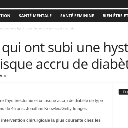
ATION
SANTÉ MENTALE
SANTÉ FEMININE
BIEN ÊTRE E
nt subi une hystérectomie courent un risque accru de...
qui ont subi une hys
isque accru de diabè
0
Top
re l’hystérectomie et un risque accru de diabète de type
oins de 45 ans. Jonathan Knowles/Getty Images
intervention chirurgicale la plus courante chez les