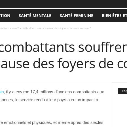
ATION
SANTÉ MENTALE
SANTÉ FEMININE
BIEN ÊTRE E
attants souffrent-ils d’asthme à cause des foyers de combustion ?
combattants souffrent
cause des foyers de 
Top
in
, il y a environ 17,4 millions d’anciens combattants aux
onnes, le service rendu à leur pays a eu un impact à
être émotionnels et physiques, et même après des siècles