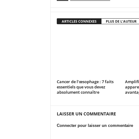
ARTICLES CONNEXES
PLUS DE L'AUTEUR
Cancer de l’œsophage : 7 faits
Amplifi
essentiels que vous devez
apparei
absolument connaître
avantag
LAISSER UN COMMENTAIRE
Connecter pour laisser un commentaire