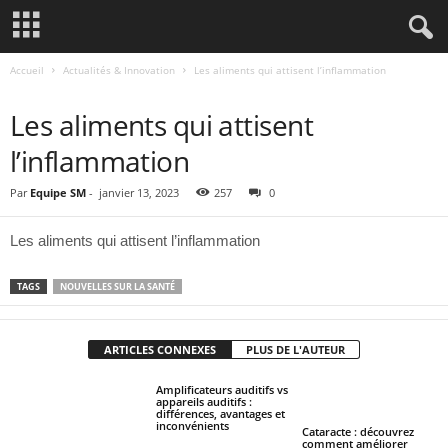
Accueil
Actualités & Innovation
Les aliments qui attisent l’inflammation
ACTUALITÉS & INNOVATION
Les aliments qui attisent
l’inflammation
Par
Equipe SM
-
janvier 13, 2023
257
0
Les aliments qui attisent l’inflammation
TAGS
NOUVELLES SUR LA SANTÉ
ARTICLES CONNEXES
PLUS DE L'AUTEUR
Amplificateurs auditifs vs
appareils auditifs :
différences, avantages et
inconvénients
Cataracte : découvrez
comment améliorer