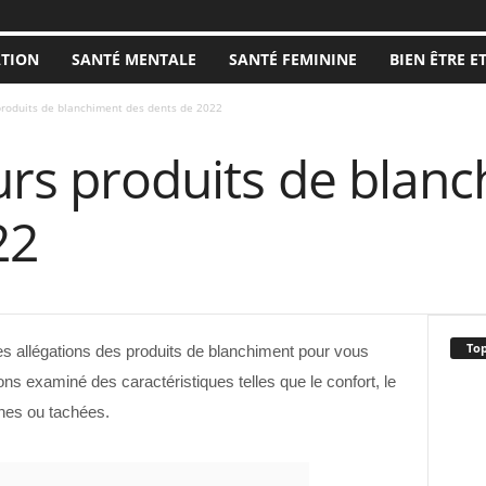
ATION
SANTÉ MENTALE
SANTÉ FEMININE
BIEN ÊTRE E
produits de blanchiment des dents de 2022
urs produits de blan
22
Top
es allégations des produits de blanchiment pour vous
ons examiné des caractéristiques telles que le confort, le
unes ou tachées.