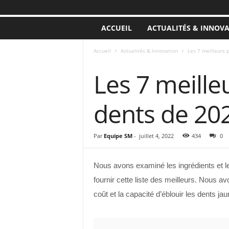
ACCUEIL
ACTUALITÉS & INNOV
Accueil
Actualités & Innovation
Les 7 meilleurs 
ACTUALITÉS & INNOVATION
Les 7 meille
dents de 20
Par
Equipe SM
-
juillet 4, 2022
434
0
Nous avons examiné les ingrédients et l
fournir cette liste des meilleurs. Nous av
coût et la capacité d’éblouir les dents ja