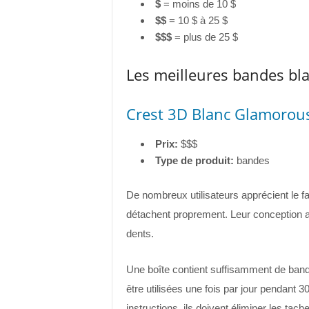
$
= moins de 10 $
$$
= 10 $ à 25 $
$$$
= plus de 25 $
Les meilleures bandes bl
Crest 3D Blanc Glamorous
Prix:
$$$
Type de produit:
bandes
De nombreux utilisateurs apprécient le fa
détachent proprement. Leur conception an
dents.
Une boîte contient suffisamment de band
être utilisées une fois par jour pendant 
instructions, ils doivent éliminer les tac