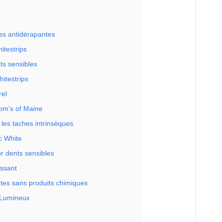
es antidérapantes
testrips
ts sensibles
itestrips
rel
Tom’s of Maine
 les taches intrinsèques
c White
ur dents sensibles
issant
tes sans produits chimiques
 Lumineux