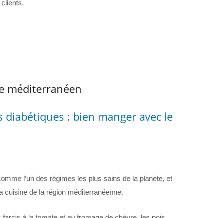
clients.
me méditerranéen
s diabétiques : bien manger avec le
omme l’un des régimes les plus sains de la planète, et
la cuisine de la région méditerranéenne.
 farcis à la tomate et au fromage de chèvre, les pois