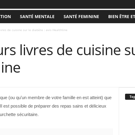
ATION
SANTÉ MENTALE
SANTÉ FEMININE
BIEN ÊTRE E
ivres de cuisine sur le diabète : avis Healthline
rs livres de cuisine s
line
Top
que (ou qu’un membre de votre famille en est atteint) que
 est possible de préparer des repas sains et délicieux
rchette sécuritaire.