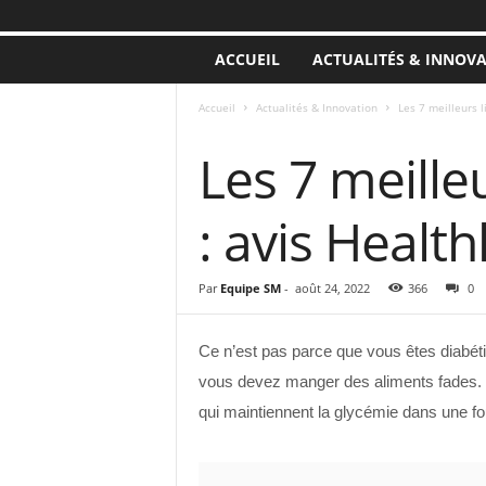
ACCUEIL
ACTUALITÉS & INNOV
Accueil
Actualités & Innovation
Les 7 meilleurs l
ACTUALITÉS & INNOVATION
Les 7 meilleu
: avis Health
Par
Equipe SM
-
août 24, 2022
366
0
Ce n’est pas parce que vous êtes diabéti
vous devez manger des aliments fades. Il
qui maintiennent la glycémie dans une fou