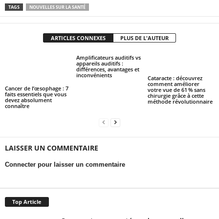
TAGS
NOUVELLES SUR LA SANTÉ
ARTICLES CONNEXES
PLUS DE L'AUTEUR
Amplificateurs auditifs vs
appareils auditifs :
différences, avantages et
inconvénients
Cataracte : découvrez
comment améliorer
Cancer de l’œsophage : 7
votre vue de 61 % sans
faits essentiels que vous
chirurgie grâce à cette
devez absolument
méthode révolutionnaire
connaître
LAISSER UN COMMENTAIRE
Connecter pour laisser un commentaire
Top Article