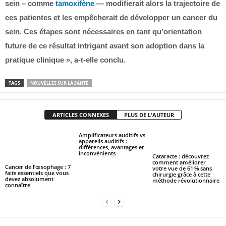
sein – comme
tamoxifène
— modifierait alors la trajectoire de
ces patientes et les empêcherait de développer un cancer du
sein. Ces étapes sont nécessaires en tant qu’orientation
future de ce résultat intrigant avant son adoption dans la
pratique clinique », a-t-elle conclu.
TAGS
NOUVELLES SUR LA SANTÉ
ARTICLES CONNEXES
PLUS DE L'AUTEUR
Amplificateurs auditifs vs
appareils auditifs :
différences, avantages et
inconvénients
Cataracte : découvrez
comment améliorer
Cancer de l’œsophage : 7
votre vue de 61 % sans
faits essentiels que vous
chirurgie grâce à cette
devez absolument
méthode révolutionnaire
connaître