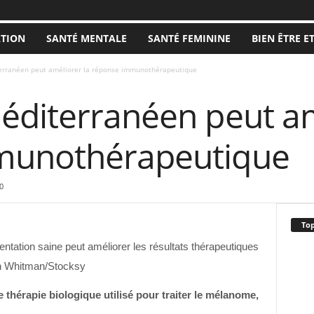
ATION
SANTÉ MENTALE
SANTÉ FEMININE
BIEN ÊTRE E
erranéen peut améliorer la réponse immunothérapeutique
éditerranéen peut am
munothérapeutique
0
Top
ntation saine peut améliorer les résultats thérapeutiques
on Whitman/Stocksy
thérapie biologique utilisé pour traiter le mélanome,
.