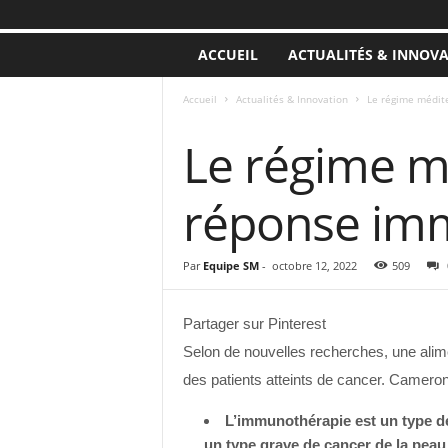
ACCUEIL
ACTUALITÉS & INNOV
Accueil
Actualités & Innovation
Le régime médit
ACTUALITÉS & INNOVATION
Le régime m
réponse im
Par
Equipe SM
-
octobre 12, 2022
509
Partager sur Pinterest
Selon de nouvelles recherches, une alime
des patients atteints de cancer. Camer
L’immunothérapie est un type de 
un type grave de cancer de la peau