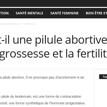
ATION
SANTÉ MENTALE
SANTÉ FEMININE
BIEN ÊTRE E
une pilule abortive ? 14 FAQ sur...
-il une pilule abortiv
grossesse et la fertili
Top
 pilule abortive. Il ne provoque pas d’avortement ni de
pilule du lendemain, est une forme de contraception
strel, une forme synthétique de l’hormone progestative.