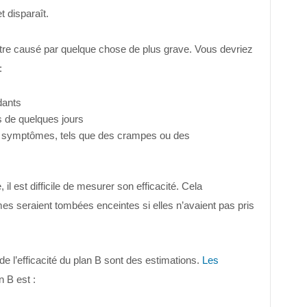
t disparaît.
tre causé par quelque chose de plus grave. Vous devriez
:
dants
s de quelques jours
 symptômes, tels que des crampes ou des
 est difficile de mesurer son efficacité. Cela
s seraient tombées enceintes si elles n’avaient pas pris
e l’efficacité du plan B sont des estimations.
Les
n B est :