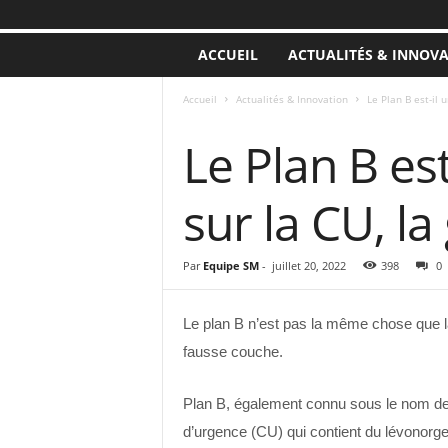
ACCUEIL
ACTUALITÉS & INNOV
Accueil
Actualités & Innovation
Le Plan B est-il 
ACTUALITÉS & INNOVATION
Le Plan B est
sur la CU, la 
Par
Equipe SM
-
juillet 20, 2022
398
0
Le plan B n’est pas la même chose que la
fausse couche.
Plan B, également connu sous le nom de 
d’urgence (CU) qui contient du lévonorge