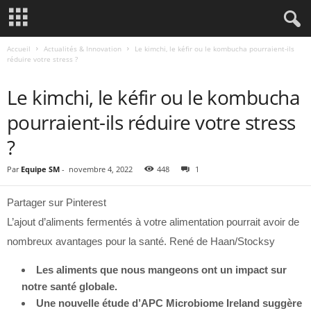
Accueil
Actualités & Innovation
Le kimchi, le kéfir ou le kombucha pourraient-ils
réduire votre stress ?
ACTUALITÉS & INNOVATION
Le kimchi, le kéfir ou le kombucha
pourraient-ils réduire votre stress
?
Par
Equipe SM
-
novembre 4, 2022
448
1
Partager sur Pinterest
L’ajout d’aliments fermentés à votre alimentation pourrait avoir de
nombreux avantages pour la santé. René de Haan/Stocksy
Les aliments que nous mangeons ont un impact sur
notre santé globale.
Une nouvelle étude d’APC Microbiome Ireland suggère