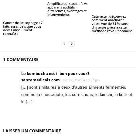
Amplificateurs auditifs vs
appareils auditifs :
différences, avantages et
inconvénients
Cataracte : découvrez
comment améliorer
Cancer de l’œsophage : 7
votre vue de 61 % sans
faits essentiels que vous
chirurgie grâce à cette
devez absolument
méthode révolutionnaire
connaître
1 COMMENTAIRE
Le kombucha est-il bon pour vous? -
santemedicals.com
mars 6, 2023 à 10:57 pm
[…] sont similaires à ceux d’autres aliments fermentés,
comme la choucroute, les cornichons, le kimchi, le kéfir et
le […]
LAISSER UN COMMENTAIRE